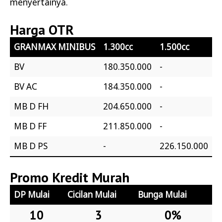
menyertainya.
Harga OTR
GRANMAX MINIBUS
1.300cc
1.500cc
BV
180.350.000
-
BV AC
184.350.000
-
MB D FH
204.650.000
-
MB D FF
211.850.000
-
MB D PS
-
226.150.000
Promo Kredit Murah
DP Mulai
Cicilan Mulai
Bunga Mulai
10
3
0%